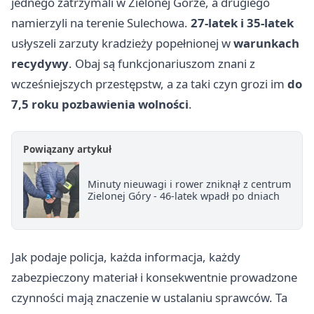
jednego zatrzymali w Zielonej Górze, a drugiego
namierzyli na terenie Sulechowa.
27-latek i 35-latek
usłyszeli zarzuty kradzieży popełnionej w
warunkach
recydywy
. Obaj są funkcjonariuszom znani z
wcześniejszych przestępstw, a za taki czyn grozi im
do
7,5 roku pozbawienia wolności
.
Powiązany artykuł
Minuty nieuwagi i rower zniknął z centrum
Zielonej Góry - 46-latek wpadł po dniach
Jak podaje policja, każda informacja, każdy
zabezpieczony materiał i konsekwentnie prowadzone
czynności mają znaczenie w ustalaniu sprawców. Ta