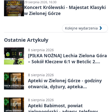
29 sierpnia 2026, 16:30
Koncert Królewski - Majestat Klasyki
w Zielonej Górze
Kolejne wydarzenia
Ostatnie Artykuły
8 sierpnia 2026
[PIŁKA NOŻNA] Lechia Zielona Góra
– Sokół Kleczew 6:1 w Betclic 2.
lidze. Po przerwie gospodarze
urządzili sobie festiwal strzelecki
8 sierpnia 2026
Apteki w Zielonej Górze - godziny
otwarcia, dyżury, apteka
całodobowa
8 sierpnia 2026
Apteki Babimost, powiat
zielonogórski - adresy, telefony,