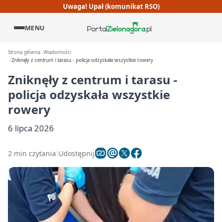
Uwaga! Upał (komunikat RSO)
MENU
Strona główna
Wiadomości
Zniknęły z centrum i tarasu - policja odzyskała wszystkie rowery
Zniknęły z centrum i tarasu -
policja odzyskała wszystkie
rowery
6 lipca 2026
2 min czytania
Udostępnij