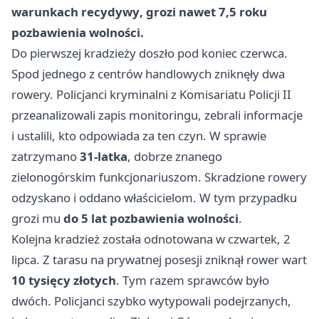
warunkach recydywy
, grozi nawet
7,5 roku
pozbawienia wolności
.
Do pierwszej kradzieży doszło pod koniec czerwca.
Spod jednego z centrów handlowych zniknęły dwa
rowery. Policjanci kryminalni z Komisariatu Policji II
przeanalizowali zapis monitoringu, zebrali informacje
i ustalili, kto odpowiada za ten czyn. W sprawie
zatrzymano
31-latka
, dobrze znanego
zielonogórskim funkcjonariuszom. Skradzione rowery
odzyskano i oddano właścicielom. W tym przypadku
grozi mu
do 5 lat pozbawienia wolności
.
Kolejna kradzież została odnotowana w czwartek, 2
lipca. Z tarasu na prywatnej posesji zniknął rower wart
10 tysięcy złotych
. Tym razem sprawców było
dwóch. Policjanci szybko wytypowali podejrzanych,