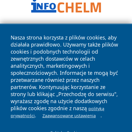
Nasza strona korzysta z plików cookies, aby
działała prawidłowo. Używamy także plików
cookies i podobnych technologii od
zewnętrznych dostawców w celach
Copyright © 2026 portalzielonagora.pl Wszystkie prawa
analitycznych, marketingowych i
zastrzeżone.
społecznościowych. Informacje te mogą być
przetwarzane również przez naszych
partnerów. Kontynuując korzystanie ze
Polityka
Polityka
News
Autorzy
strony lub klikając „Przechodzę do serwisu",
Prywatności
Cookies
wyrażasz zgodę na użycie dodatkowych
plików cookies zgodnie z naszą
polityką
.
.
prywatności
Zaawansowane ustawienia