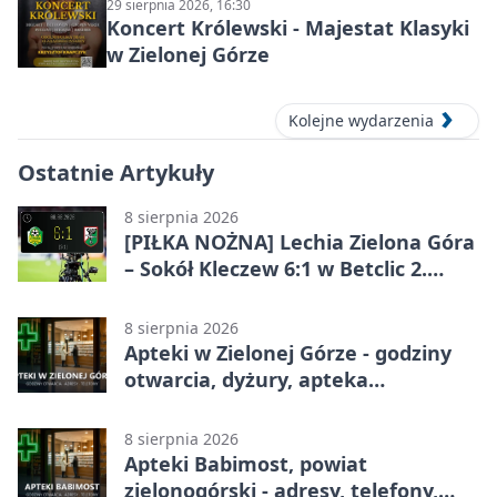
29 sierpnia 2026, 16:30
Koncert Królewski - Majestat Klasyki
w Zielonej Górze
Kolejne wydarzenia
Ostatnie Artykuły
8 sierpnia 2026
[PIŁKA NOŻNA] Lechia Zielona Góra
– Sokół Kleczew 6:1 w Betclic 2.
lidze. Po przerwie gospodarze
urządzili sobie festiwal strzelecki
8 sierpnia 2026
Apteki w Zielonej Górze - godziny
otwarcia, dyżury, apteka
całodobowa
8 sierpnia 2026
Apteki Babimost, powiat
zielonogórski - adresy, telefony,