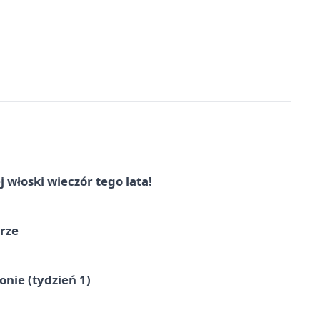
włoski wieczór tego lata!
órze
nie (tydzień 1)