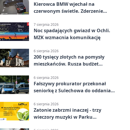
Kierowca BMW wjechał na
czerwonym świetle. Zderzenie
nagrały kamery
7 sierpnia 2026
Noc spadających gwiazd w Ochli.
MZK wzmacnia komunikację
6 sierpnia 2026
200 tysięcy złotych na pomysły
mieszkańców. Rusza budżet
obywatelski
6 sierpnia 2026
Fałszywy prokurator przekonał
seniorkę z Sulechowa do oddania
22 tys. zł
6 sierpnia 2026
Zatonie zabrzmi inaczej - trzy
wieczory muzyki w Parku
Książęcym