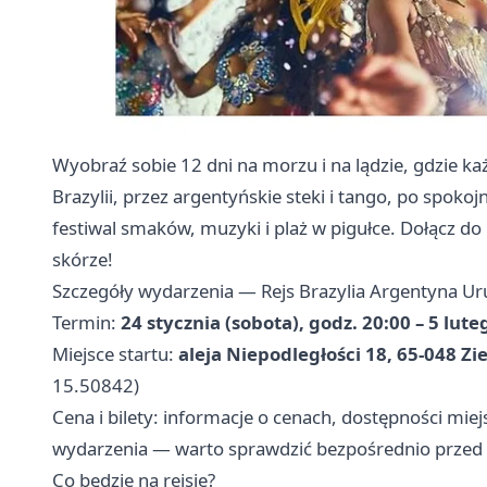
Wyobraź sobie 12 dni na morzu i na lądzie, gdzie k
Brazylii, przez argentyńskie steki i tango, po spok
festiwal smaków, muzyki i plaż w pigułce. Dołącz do
skórze!
Szczegóły wydarzenia — Rejs Brazylia Argentyna U
Termin:
24 stycznia (sobota), godz. 20:00 – 5 lut
Miejsce startu:
aleja Niepodległości 18, 65-048 Zi
15.50842)
Cena i bilety: informacje o cenach, dostępności mie
wydarzenia — warto sprawdzić bezpośrednio przed 
Co będzie na rejsie?