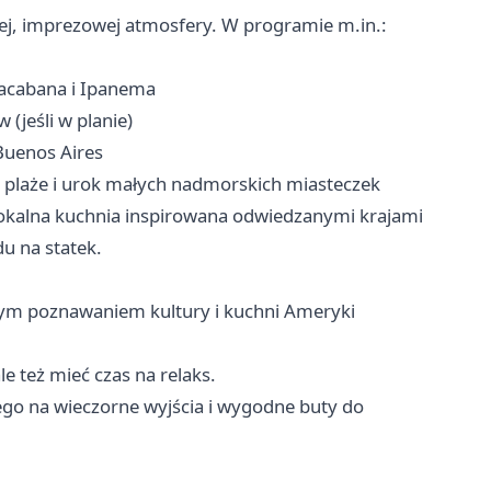
źnej, imprezowej atmosfery. W programie m.in.:
pacabana i Ipanema
(jeśli w planie)
Buenos Aires
 plaże i urok małych nadmorskich miasteczek
lokalna kuchnia inspirowana odwiedzanymi krajami
du na statek.
nym poznawaniem kultury i kuchni Ameryki
e też mieć czas na relaks.
zego na wieczorne wyjścia i wygodne buty do