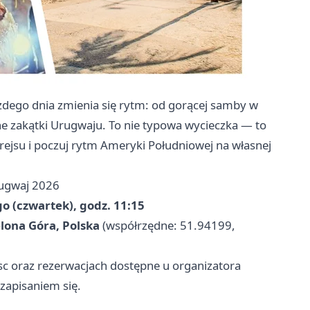
ażdego dnia zmienia się rytm: od gorącej samby w
ojne zakątki Urugwaju. To nie typowa wycieczka — to
 rejsu i poczuj rytm Ameryki Południowej na własnej
rugwaj 2026
ego (czwartek), godz. 11:15
elona Góra, Polska
(współrzędne: 51.94199,
jsc oraz rezerwacjach dostępne u organizatora
zapisaniem się.