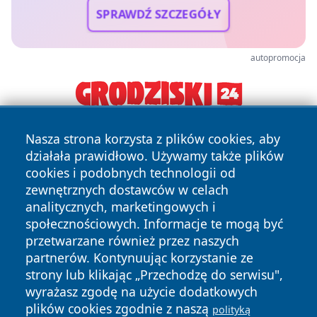
SPRAWDŹ SZCZEGÓŁY
autopromocja
Nasza strona korzysta z plików cookies, aby
działała prawidłowo. Używamy także plików
cookies i podobnych technologii od
zewnętrznych dostawców w celach
analitycznych, marketingowych i
Copyright © 2026 portalzielonagora.pl Wszystkie prawa
społecznościowych. Informacje te mogą być
zastrzeżone.
przetwarzane również przez naszych
partnerów. Kontynuując korzystanie ze
strony lub klikając „Przechodzę do serwisu",
Polityka
Polityka
wyrażasz zgodę na użycie dodatkowych
News
Autorzy
Prywatności
Cookies
plików cookies zgodnie z naszą
polityką