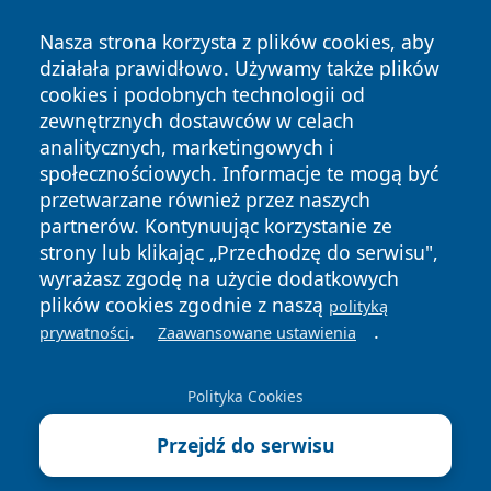
Nasza strona korzysta z plików cookies, aby
działała prawidłowo. Używamy także plików
cookies i podobnych technologii od
zewnętrznych dostawców w celach
Copyright © 2026 portalzielonagora.pl Wszystkie prawa
analitycznych, marketingowych i
zastrzeżone.
społecznościowych. Informacje te mogą być
przetwarzane również przez naszych
partnerów. Kontynuując korzystanie ze
Polityka
Polityka
News
Autorzy
strony lub klikając „Przechodzę do serwisu",
Prywatności
Cookies
wyrażasz zgodę na użycie dodatkowych
plików cookies zgodnie z naszą
polityką
.
.
prywatności
Zaawansowane ustawienia
Polityka Cookies
Przejdź do serwisu