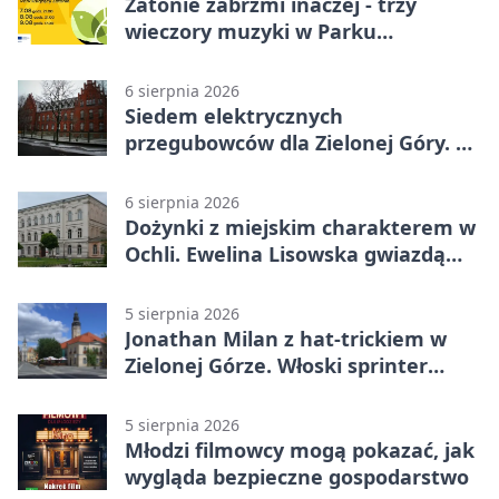
Zatonie zabrzmi inaczej - trzy
wieczory muzyki w Parku
Książęcym
6 sierpnia 2026
Siedem elektrycznych
przegubowców dla Zielonej Góry. To
dopiero początek
6 sierpnia 2026
Dożynki z miejskim charakterem w
Ochli. Ewelina Lisowska gwiazdą
wydarzenia
5 sierpnia 2026
Jonathan Milan z hat-trickiem w
Zielonej Górze. Włoski sprinter
znów był pierwszy
5 sierpnia 2026
Młodzi filmowcy mogą pokazać, jak
wygląda bezpieczne gospodarstwo