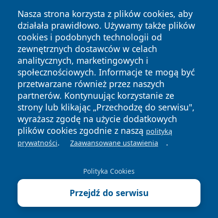
Nasza strona korzysta z plików cookies, aby
działała prawidłowo. Używamy także plików
cookies i podobnych technologii od
zewnętrznych dostawców w celach
Copyright © 2026 portalzielonagora.pl Wszystkie prawa
analitycznych, marketingowych i
zastrzeżone.
społecznościowych. Informacje te mogą być
przetwarzane również przez naszych
partnerów. Kontynuując korzystanie ze
Polityka
Polityka
News
Autorzy
strony lub klikając „Przechodzę do serwisu",
Prywatności
Cookies
wyrażasz zgodę na użycie dodatkowych
plików cookies zgodnie z naszą
polityką
.
.
prywatności
Zaawansowane ustawienia
Polityka Cookies
Przejdź do serwisu