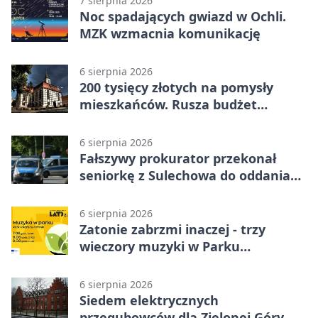
7 sierpnia 2026
Noc spadających gwiazd w Ochli.
MZK wzmacnia komunikację
6 sierpnia 2026
200 tysięcy złotych na pomysły
mieszkańców. Rusza budżet
obywatelski
6 sierpnia 2026
Fałszywy prokurator przekonał
seniorkę z Sulechowa do oddania
22 tys. zł
6 sierpnia 2026
Zatonie zabrzmi inaczej - trzy
wieczory muzyki w Parku
Książęcym
6 sierpnia 2026
Siedem elektrycznych
przegubowców dla Zielonej Góry. To