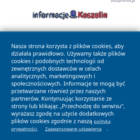
autopromocja
Nasza strona korzysta z plików cookies, aby
działała prawidłowo. Używamy także plików
cookies i podobnych technologii od
zewnętrznych dostawców w celach
Copyright © 2026 portalzielonagora.pl Wszystkie prawa
analitycznych, marketingowych i
zastrzeżone.
społecznościowych. Informacje te mogą być
przetwarzane również przez naszych
partnerów. Kontynuując korzystanie ze
Polityka
Polityka
News
Autorzy
strony lub klikając „Przechodzę do serwisu",
Prywatności
Cookies
wyrażasz zgodę na użycie dodatkowych
plików cookies zgodnie z naszą
polityką
.
.
prywatności
Zaawansowane ustawienia