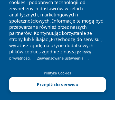
cookies i podobnych technologii od
zewnętrznych dostawców w celach
analitycznych, marketingowych i
społecznościowych. Informacje te mogą być
przetwarzane również przez naszych
Copyright © 2026 portalzielonagora.pl Wszystkie prawa
partnerów. Kontynuując korzystanie ze
zastrzeżone.
strony lub klikając „Przechodzę do serwisu",
wyrażasz zgodę na użycie dodatkowych
plików cookies zgodnie z naszą
polityką
Polityka
Polityka
.
.
News
Autorzy
prywatności
Zaawansowane ustawienia
Prywatności
Cookies
Polityka Cookies
Przejdź do serwisu