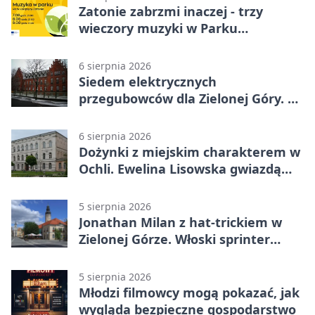
Zatonie zabrzmi inaczej - trzy
wieczory muzyki w Parku
Książęcym
6 sierpnia 2026
Siedem elektrycznych
przegubowców dla Zielonej Góry. To
dopiero początek
6 sierpnia 2026
Dożynki z miejskim charakterem w
Ochli. Ewelina Lisowska gwiazdą
wydarzenia
5 sierpnia 2026
Jonathan Milan z hat-trickiem w
Zielonej Górze. Włoski sprinter
znów był pierwszy
5 sierpnia 2026
Młodzi filmowcy mogą pokazać, jak
wygląda bezpieczne gospodarstwo