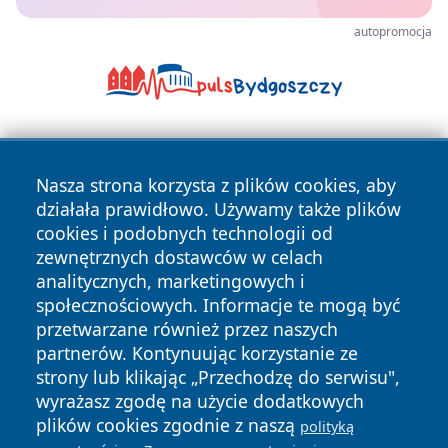
autopromocja
Nasza strona korzysta z plików cookies, aby
działała prawidłowo. Używamy także plików
cookies i podobnych technologii od
zewnętrznych dostawców w celach
Copyright © 2026 portalzielonagora.pl Wszystkie prawa
analitycznych, marketingowych i
zastrzeżone.
społecznościowych. Informacje te mogą być
przetwarzane również przez naszych
partnerów. Kontynuując korzystanie ze
Polityka
Polityka
News
Autorzy
strony lub klikając „Przechodzę do serwisu",
Prywatności
Cookies
wyrażasz zgodę na użycie dodatkowych
plików cookies zgodnie z naszą
polityką