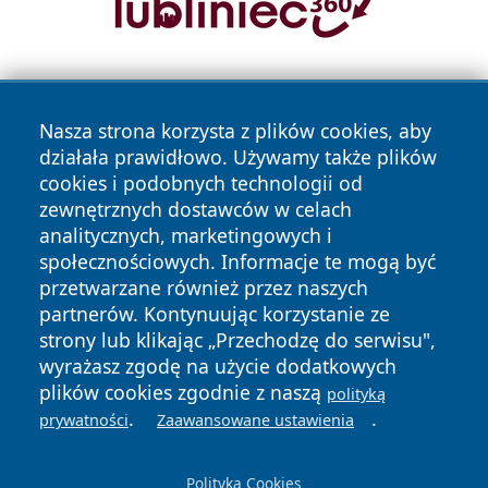
Nasza strona korzysta z plików cookies, aby
działała prawidłowo. Używamy także plików
cookies i podobnych technologii od
zewnętrznych dostawców w celach
Copyright © 2026 portalzielonagora.pl Wszystkie prawa
analitycznych, marketingowych i
zastrzeżone.
społecznościowych. Informacje te mogą być
przetwarzane również przez naszych
partnerów. Kontynuując korzystanie ze
Polityka
Polityka
News
Autorzy
strony lub klikając „Przechodzę do serwisu",
Prywatności
Cookies
wyrażasz zgodę na użycie dodatkowych
plików cookies zgodnie z naszą
polityką
.
.
prywatności
Zaawansowane ustawienia
Polityka Cookies