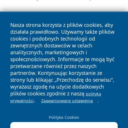
Nasza strona korzysta z plików cookies, aby
działała prawidłowo. Używamy także plików
cookies i podobnych technologii od
zewnętrznych dostawców w celach
Copyright © 2026 portalzielonagora.pl Wszystkie prawa
analitycznych, marketingowych i
zastrzeżone.
społecznościowych. Informacje te mogą być
przetwarzane również przez naszych
partnerów. Kontynuując korzystanie ze
Polityka
Polityka
News
Autorzy
strony lub klikając „Przechodzę do serwisu",
Prywatności
Cookies
wyrażasz zgodę na użycie dodatkowych
plików cookies zgodnie z naszą
polityką
.
.
prywatności
Zaawansowane ustawienia
Polityka Cookies