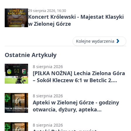
29 sierpnia 2026, 16:30
Koncert Królewski - Majestat Klasyki
w Zielonej Górze
Kolejne wydarzenia
Ostatnie Artykuły
8 sierpnia 2026
[PIŁKA NOŻNA] Lechia Zielona Góra
– Sokół Kleczew 6:1 w Betclic 2.
lidze. Po przerwie gospodarze
urządzili sobie festiwal strzelecki
8 sierpnia 2026
Apteki w Zielonej Górze - godziny
otwarcia, dyżury, apteka
całodobowa
8 sierpnia 2026