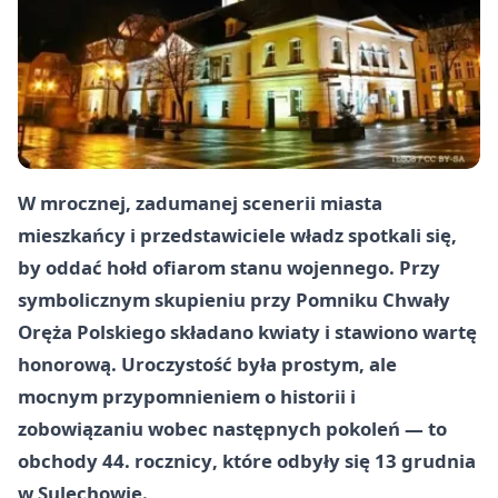
W mrocznej, zadumanej scenerii miasta
mieszkańcy i przedstawiciele władz spotkali się,
by oddać hołd ofiarom stanu wojennego. Przy
symbolicznym skupieniu przy
Pomniku Chwały
Oręża Polskiego
składano kwiaty i stawiono wartę
honorową. Uroczystość była prostym, ale
mocnym przypomnieniem o historii i
zobowiązaniu wobec następnych pokoleń — to
obchody
44. rocznicy
, które odbyły się
13 grudnia
w
Sulechowie
.