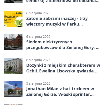
seniorkę z Sulechowa do oddania
22 tys. zł
6 sierpnia 2026
Zatonie zabrzmi inaczej - trzy
wieczory muzyki w Parku
Książęcym
6 sierpnia 2026
Siedem elektrycznych
przegubowców dla Zielonej Góry. To
dopiero początek
6 sierpnia 2026
Dożynki z miejskim charakterem w
Ochli. Ewelina Lisowska gwiazdą
wydarzenia
5 sierpnia 2026
Jonathan Milan z hat-trickiem w
Zielonej Górze. Włoski sprinter
znów był pierwszy