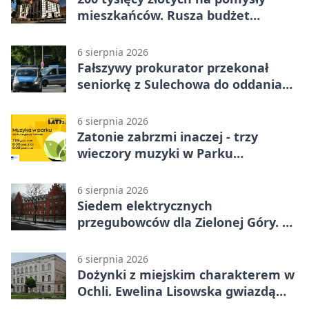
mieszkańców. Rusza budżet
obywatelski
6 sierpnia 2026
Fałszywy prokurator przekonał
seniorkę z Sulechowa do oddania
22 tys. zł
6 sierpnia 2026
Zatonie zabrzmi inaczej - trzy
wieczory muzyki w Parku
Książęcym
6 sierpnia 2026
Siedem elektrycznych
przegubowców dla Zielonej Góry. To
dopiero początek
6 sierpnia 2026
Dożynki z miejskim charakterem w
Ochli. Ewelina Lisowska gwiazdą
wydarzenia