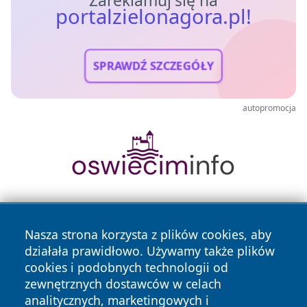
Zareklamuj się na
portalzielonagora.pl!
SPRAWDŹ SZCZEGÓŁY
autopromocja
Nasza strona korzysta z plików cookies, aby
działała prawidłowo. Używamy także plików
cookies i podobnych technologii od
zewnętrznych dostawców w celach
Copyright © 2026 portalzielonagora.pl Wszystkie prawa
analitycznych, marketingowych i
zastrzeżone.