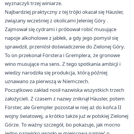
wyznaczyli trzej winiarze.
Najbardziej praktyczny z tej trójki okazał się Häusler,
związany wcześniej z okolicami
Jeleniej Góry
.
Zajmował się cydrami i próbował robić musujące
napoje alkoholowe z jabłek, a gdy jego pomysł się
sprawdził, przeniósł doświadczenie do Zielonej Góry.
To on przekonał Förstera i Gremplera, że gronowe
wino musujące ma sens. Z tego spotkania ambicji i
wiedzy narodziła się produkcja, którą później
uznawano za pierwszą w Niemczech.
Początkowo zakład nosił nazwiska wszystkich trzech
założycieli. Z czasem z nazwy zniknął Häusler, potem
Förster, ale Grempler pozostał w niej aż do końca II
wojny światowej, a krótko także już w polskiej Zielonej
Górze. To ważny szczegół, bo pokazuje, jak mocno
jedno nazwisko wrosło w miejscową pamięć o