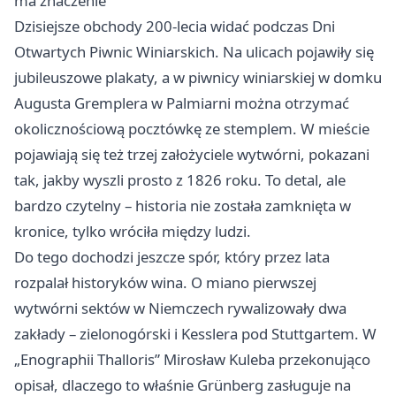
ma znaczenie
Dzisiejsze obchody 200-lecia widać podczas Dni
Otwartych Piwnic Winiarskich. Na ulicach pojawiły się
jubileuszowe plakaty, a w piwnicy winiarskiej w domku
Augusta Gremplera w Palmiarni można otrzymać
okolicznościową pocztówkę ze stemplem. W mieście
pojawiają się też trzej założyciele wytwórni, pokazani
tak, jakby wyszli prosto z 1826 roku. To detal, ale
bardzo czytelny – historia nie została zamknięta w
kronice, tylko wróciła między ludzi.
Do tego dochodzi jeszcze spór, który przez lata
rozpalał historyków wina. O miano pierwszej
wytwórni sektów w Niemczech rywalizowały dwa
zakłady – zielonogórski i Kesslera pod Stuttgartem. W
„Enographii Thalloris” Mirosław Kuleba przekonująco
opisał, dlaczego to właśnie Grünberg zasługuje na