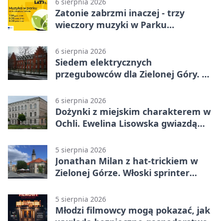
6 sierpnia 2026
Zatonie zabrzmi inaczej - trzy
wieczory muzyki w Parku
Książęcym
6 sierpnia 2026
Siedem elektrycznych
przegubowców dla Zielonej Góry. To
dopiero początek
6 sierpnia 2026
Dożynki z miejskim charakterem w
Ochli. Ewelina Lisowska gwiazdą
wydarzenia
5 sierpnia 2026
Jonathan Milan z hat-trickiem w
Zielonej Górze. Włoski sprinter
znów był pierwszy
5 sierpnia 2026
Młodzi filmowcy mogą pokazać, jak