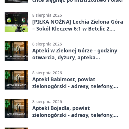
8 sierpnia 2026
[PIŁKA NOŻNA] Lechia Zielona Góra
– Sokół Kleczew 6:1 w Betclic 2.
lidze. Po przerwie gospodarze
urządzili sobie festiwal strzelecki
8 sierpnia 2026
Apteki w Zielonej Górze - godziny
otwarcia, dyżury, apteka
całodobowa
8 sierpnia 2026
Apteki Babimost, powiat
zielonogórski - adresy, telefony,
godziny otwarcia
8 sierpnia 2026
Apteki Bojadła, powiat
zielonogórski - adresy, telefony,
godziny otwarcia