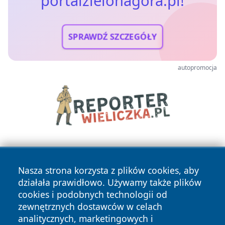
portalzielonagora.pl!
SPRAWDŹ SZCZEGÓŁY
autopromocja
Nasza strona korzysta z plików cookies, aby
działała prawidłowo. Używamy także plików
cookies i podobnych technologii od
zewnętrznych dostawców w celach
Copyright © 2026 portalzielonagora.pl Wszystkie prawa
analitycznych, marketingowych i
zastrzeżone.