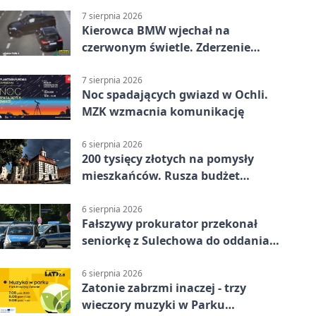
7 sierpnia 2026
Kierowca BMW wjechał na
czerwonym świetle. Zderzenie
nagrały kamery
7 sierpnia 2026
Noc spadających gwiazd w Ochli.
MZK wzmacnia komunikację
6 sierpnia 2026
200 tysięcy złotych na pomysły
mieszkańców. Rusza budżet
obywatelski
6 sierpnia 2026
Fałszywy prokurator przekonał
seniorkę z Sulechowa do oddania
22 tys. zł
6 sierpnia 2026
Zatonie zabrzmi inaczej - trzy
wieczory muzyki w Parku