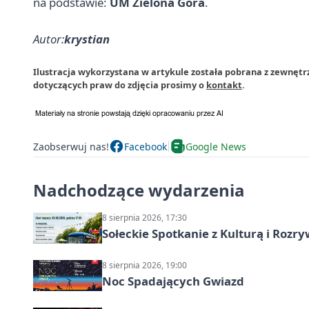
na podstawie:
UM Zielona Góra
.
Autor:
krystian
Ilustracja wykorzystana w artykule została pobrana z zewnętr
dotyczących praw do zdjęcia prosimy o
kontakt
.
Zaobserwuj nas!
Facebook
Google News
Nadchodzące wydarzenia
8 sierpnia 2026, 17:30
Sołeckie Spotkanie z Kulturą i Roz
8 sierpnia 2026, 19:00
Noc Spadających Gwiazd