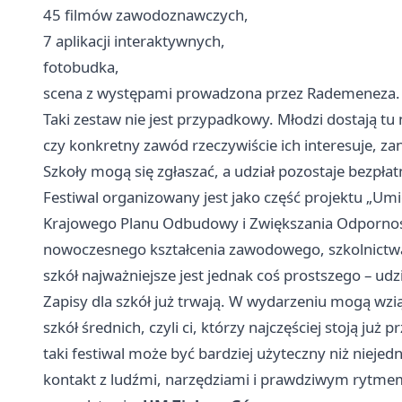
45 filmów zawodoznawczych,
7 aplikacji interaktywnych,
fotobudka,
scena z występami prowadzona przez Rademeneza.
Taki zestaw nie jest przypadkowy. Młodzi dostają tu 
czy konkretny zawód rzeczywiście ich interesuje, za
Szkoły mogą się zgłaszać, a udział pozostaje bezpłat
Festiwal organizowany jest jako część projektu „Um
Krajowego Planu Odbudowy i Zwiększania Odporności
nowoczesnego kształcenia zawodowego, szkolnictwa wy
szkół najważniejsze jest jednak coś prostszego – udz
Zapisy dla szkół już trwają. W wydarzeniu mogą wzi
szkół średnich, czyli ci, którzy najczęściej stoją ju
taki festiwal może być bardziej użyteczny niż nieje
kontakt z ludźmi, narzędziami i prawdziwym rytme