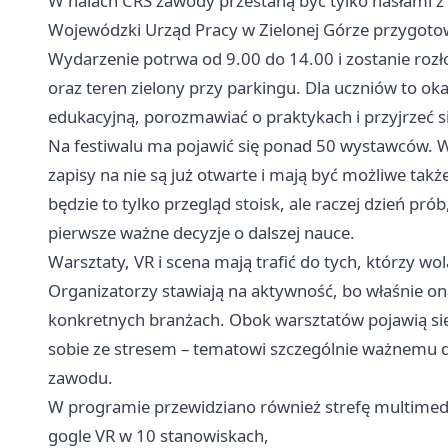
W halach CRS zawody przestaną być tylko hasłami z
Wojewódzki Urząd Pracy w Zielonej Górze przygotow
Wydarzenie potrwa od 9.00 do 14.00 i zostanie rozł
oraz teren zielony przy parkingu. Dla uczniów to ok
edukacyjną, porozmawiać o praktykach i przyjrzeć si
Na festiwalu ma pojawić się ponad 50 wystawców. W
zapisy na nie są już otwarte i mają być możliwe takż
będzie to tylko przegląd stoisk, ale raczej dzień p
pierwsze ważne decyzje o dalszej nauce.
Warsztaty, VR i scena mają trafić do tych, którzy wol
Organizatorzy stawiają na aktywność, bo właśnie on
konkretnych branżach. Obok warsztatów pojawią się
sobie ze stresem – tematowi szczególnie ważnemu d
zawodu.
W programie przewidziano również strefę multimedia
gogle VR w 10 stanowiskach,