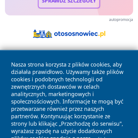
SPRAWDŹ SZCZEGÓŁY
autopromocja
Nasza strona korzysta z plików cookies, aby
działała prawidłowo. Używamy także plików
cookies i podobnych technologii od
zewnętrznych dostawców w celach
Copyright © 2026 portalzielonagora.pl Wszystkie prawa
analitycznych, marketingowych i
zastrzeżone.
społecznościowych. Informacje te mogą być
przetwarzane również przez naszych
partnerów. Kontynuując korzystanie ze
Polityka
Polityka
News
Autorzy
strony lub klikając „Przechodzę do serwisu",
Prywatności
Cookies
wyrażasz zgodę na użycie dodatkowych