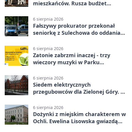
mieszkańców. Rusza budżet
obywatelski
6 sierpnia 2026
Fałszywy prokurator przekonał
seniorkę z Sulechowa do oddania
22 tys. zł
6 sierpnia 2026
Zatonie zabrzmi inaczej - trzy
wieczory muzyki w Parku
Książęcym
6 sierpnia 2026
Siedem elektrycznych
przegubowców dla Zielonej Góry. To
dopiero początek
6 sierpnia 2026
Dożynki z miejskim charakterem w
Ochli. Ewelina Lisowska gwiazdą
wydarzenia