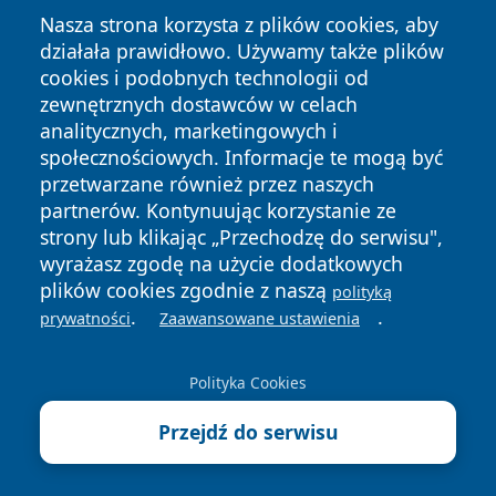
Nasza strona korzysta z plików cookies, aby
działała prawidłowo. Używamy także plików
cookies i podobnych technologii od
zewnętrznych dostawców w celach
Copyright © 2026 portalzielonagora.pl Wszystkie prawa
analitycznych, marketingowych i
zastrzeżone.
społecznościowych. Informacje te mogą być
przetwarzane również przez naszych
partnerów. Kontynuując korzystanie ze
Polityka
Polityka
News
Autorzy
strony lub klikając „Przechodzę do serwisu",
Prywatności
Cookies
wyrażasz zgodę na użycie dodatkowych
plików cookies zgodnie z naszą
polityką
.
.
prywatności
Zaawansowane ustawienia
Polityka Cookies
Przejdź do serwisu