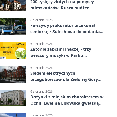
200 tysięcy złotych na pomysły
mieszkańców. Rusza budżet
obywatelski
6 sierpnia 2026
Fałszywy prokurator przekonał
seniorkę z Sulechowa do oddania
22 tys. zł
6 sierpnia 2026
Zatonie zabrzmi inaczej - trzy
wieczory muzyki w Parku
Książęcym
6 sierpnia 2026
Siedem elektrycznych
przegubowców dla Zielonej Góry.
To dopiero początek
6 sierpnia 2026
Dożynki z miejskim charakterem w
Ochli. Ewelina Lisowska gwiazdą
wydarzenia
5 sierpnia 2026