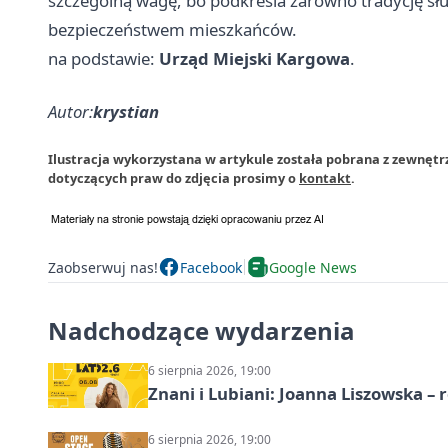
szczególną wagę, bo podkreśla zarówno tradycję służ
bezpieczeństwem mieszkańców.
na podstawie:
Urząd Miejski Kargowa
.
Autor:
krystian
Ilustracja wykorzystana w artykule została pobrana z zewnętr
dotyczących praw do zdjęcia prosimy o
kontakt
.
Zaobserwuj nas!
Facebook
Google News
Nadchodzące wydarzenia
6 sierpnia 2026, 19:00
Znani i Lubiani: Joanna Liszowska – 
6 sierpnia 2026, 19:00