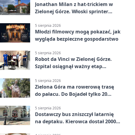
Jonathan Milan z hat-trickiem w
Zielonej Górze. Włoski sprinter
znów był pierwszy
5 sierpnia 2026
Młodzi filmowcy mogą pokazać, jak
wygląda bezpieczne gospodarstwo
5 sierpnia 2026
Robot da Vinci w Zielonej Górze.
Szpital osiągnął ważny etap
rozwoju
5 sierpnia 2026
Zielona Góra ma rowerową trasę
do pałacu. Do Bojadeł tylko 20
kilometrów
5 sierpnia 2026
Dostawczy bus zniszczył latarnię
na deptaku. Kierowca dostał 2000
zł