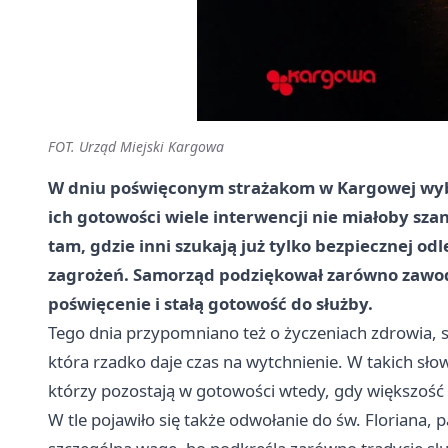
FOT. Urząd Miejski Kargowa
W dniu poświęconym strażakom w Kargowej wybrz
ich gotowości wiele interwencji nie miałoby szan
tam, gdzie inni szukają już tylko bezpiecznej o
zagrożeń. Samorząd podziękował zarówno zawod
poświęcenie i stałą gotowość do służby.
Tego dnia przypomniano też o życzeniach zdrowia, sp
która rzadko daje czas na wytchnienie. W takich słow
którzy pozostają w gotowości wtedy, gdy większość m
W tle pojawiło się także odwołanie do św. Floriana