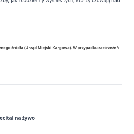
by, jak i codzienny wysiłek tych, którzy czuwają nad
znego źródła (Urząd Miejski Kargowa). W przypadku zastrzeżeń
recital na żywo