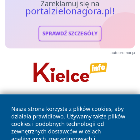
Zareklamuj się na
portalzielonagora.pl!
SPRAWDŹ SZCZEGÓŁY
autopromocja
Nasza strona korzysta z plików cookies, aby
działała prawidłowo. Używamy także plików
cookies i podobnych technologii od
zewnętrznych dostawców w celach
Copyright © 2026 portalzielonagora.pl Wszystkie prawa
analitycznych, marketingowych i
zastrzeżone.