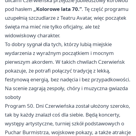
ulicami Czerwieńska przejdzie jubileuszowy korowód
pod hasłem
„Kolorowe lata 70.”
. Tę część programu
uzupełnią szczudlarze z Teatru Avatar, więc początek
święta ma mieć nie tylko oficjalny, ale też
widowiskowy charakter.
To dobry sygnał dla tych, którzy lubią miejskie
wydarzenia z wyraźnym początkiem i mocnym
pierwszym akordem. W takich chwilach Czerwieńsk
pokazuje, że potrafi połączyć tradycję z lekką,
festynową energią, bez nadęcia i bez przypadkowości.
Na scenie zagrają zespoły, chóry i muzyczna gwiazda
soboty
Program 50. Dni Czerwieńska został ułożony szeroko,
tak by każdy znalazł coś dla siebie. Będą koncerty,
występy artystyczne, turniej szkół podstawowych o
Puchar Burmistrza, wojskowe pokazy, a także atrakcje