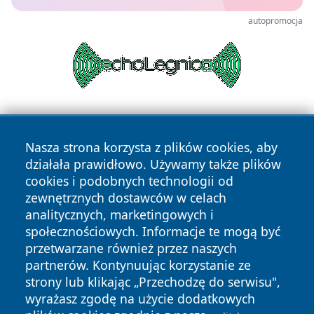
autopromocja
Nasza strona korzysta z plików cookies, aby
działała prawidłowo. Używamy także plików
cookies i podobnych technologii od
zewnętrznych dostawców w celach
Copyright © 2026 portalzielonagora.pl Wszystkie prawa
analitycznych, marketingowych i
zastrzeżone.
społecznościowych. Informacje te mogą być
przetwarzane również przez naszych
partnerów. Kontynuując korzystanie ze
Polityka
Polityka
News
Autorzy
strony lub klikając „Przechodzę do serwisu",
Prywatności
Cookies
wyrażasz zgodę na użycie dodatkowych