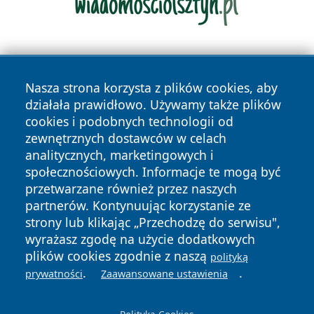
Nasza strona korzysta z plików cookies, aby
działała prawidłowo. Używamy także plików
cookies i podobnych technologii od
zewnętrznych dostawców w celach
Copyright © 2026 portalzielonagora.pl Wszystkie prawa
analitycznych, marketingowych i
zastrzeżone.
społecznościowych. Informacje te mogą być
przetwarzane również przez naszych
partnerów. Kontynuując korzystanie ze
Polityka
Polityka
News
Autorzy
strony lub klikając „Przechodzę do serwisu",
Prywatności
Cookies
wyrażasz zgodę na użycie dodatkowych
plików cookies zgodnie z naszą
polityką
.
.
prywatności
Zaawansowane ustawienia