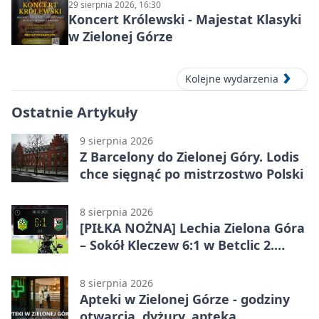
29 sierpnia 2026, 16:30
Koncert Królewski - Majestat Klasyki
w Zielonej Górze
Kolejne wydarzenia
Ostatnie Artykuły
9 sierpnia 2026
Z Barcelony do Zielonej Góry. Lodis
chce sięgnąć po mistrzostwo Polski
8 sierpnia 2026
[PIŁKA NOŻNA] Lechia Zielona Góra
– Sokół Kleczew 6:1 w Betclic 2.
lidze. Po przerwie gospodarze
urządzili sobie festiwal strzelecki
8 sierpnia 2026
Apteki w Zielonej Górze - godziny
otwarcia, dyżury, apteka