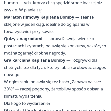
humoru i tych, którzy chcą spędzić środę inaczej niż
zwykle. W planie są:
Maraton filmowy Kapitana Bomby
— seanse
sklejone w jeden ciąg, idealne do oglądania w
towarzystwie i przy kawie.
Quizy z nagrodami
— sprawdź swoją wiedzę o
postaciach i cytatach; pojawią się konkursy, w których
można zgarnąć drobne nagrody.
Gra karciana Kapitana Bomby
— rozgrywki dla
chętnych, też dla tych, którzy lubią spróbować czegoś
nowego.
W ogłoszeniu pojawia się też hasło „Zabawa na całe
30%” — raczej pogodny, żartobliwy sposób opisania
klimatu wydarzenia.
Dla kogo to wydarzenie?
Dla osób, które lubią wieczory filmowe z nutą groteski