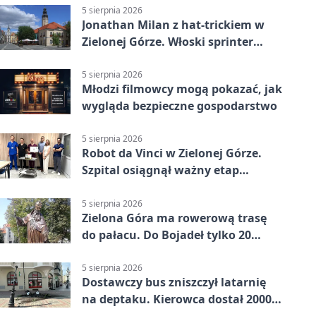
5 sierpnia 2026
Jonathan Milan z hat-trickiem w
Zielonej Górze. Włoski sprinter
znów był pierwszy
5 sierpnia 2026
Młodzi filmowcy mogą pokazać, jak
wygląda bezpieczne gospodarstwo
5 sierpnia 2026
Robot da Vinci w Zielonej Górze.
Szpital osiągnął ważny etap
rozwoju
5 sierpnia 2026
Zielona Góra ma rowerową trasę
do pałacu. Do Bojadeł tylko 20
kilometrów
5 sierpnia 2026
Dostawczy bus zniszczył latarnię
na deptaku. Kierowca dostał 2000
zł