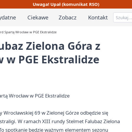
Uwaga! Upał (komunikat RSO)
ydatne
Ciekawe
Zobacz
Kontakt
ard Spartą Wrocław w PGE Ekstralidze
ubaz Zielona Góra z
 w PGE Ekstralidze
artą Wrocław w PGE Ekstralidze
cy Wrocławskiej 69 w Zielonej Górze odbędzie się
traligi. W ramach XIII rundy Stelmet Falubaz Zielona
. To spotkanie będzie ważnym elementem sezonu