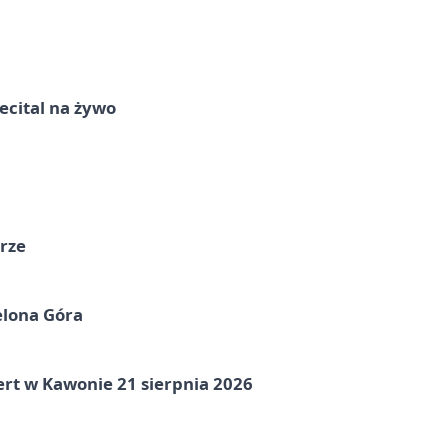
recital na żywo
órze
elona Góra
ert w Kawonie 21 sierpnia 2026