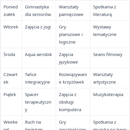
Ponied
Gimnastyka
Warsztaty
Spotkania z
ziałek
dla seniorów
pamięciowe
literaturą
Wtorek
Zajęcia z jogi
Gry
Wystawy
planszowe i
tematyczne
logiczne
Środa
Aqua aerobik
Zajęcia
Seans filmowy
językowe
Czwart
Tańce
Rozwiązywani
Warsztaty
ek
integracyjne
e krzyżówek
artystyczne
Piątek
Spacer
Zajęcia z
Muzykoterapia
terapeutyczn
obsługi
y
komputera
Weeke
Ruch na
Gry
Spotkania z
nd
świeżym
zręcznościow
muzyką na żywo