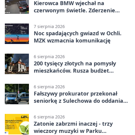
Kierowca BMW wjechał na
czerwonym świetle. Zderzenie
nagrały kamery
7 sierpnia 2026
Noc spadających gwiazd w Ochli.
MZK wzmacnia komunikację
6 sierpnia 2026
200 tysięcy złotych na pomysły
mieszkańców. Rusza budżet
obywatelski
6 sierpnia 2026
Fałszywy prokurator przekonał
seniorkę z Sulechowa do oddania
22 tys. zł
6 sierpnia 2026
Zatonie zabrzmi inaczej - trzy
wieczory muzyki w Parku