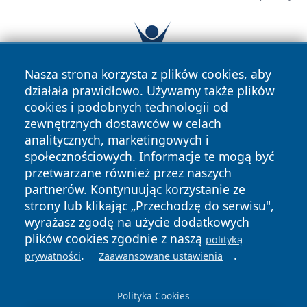
Nasza strona korzysta z plików cookies, aby
działała prawidłowo. Używamy także plików
cookies i podobnych technologii od
zewnętrznych dostawców w celach
analitycznych, marketingowych i
społecznościowych. Informacje te mogą być
przetwarzane również przez naszych
partnerów. Kontynuując korzystanie ze
Copyright © 2026 portalzielonagora.pl Wszystkie prawa
strony lub klikając „Przechodzę do serwisu",
zastrzeżone.
wyrażasz zgodę na użycie dodatkowych
plików cookies zgodnie z naszą
polityką
Polityka
Polityka
.
.
prywatności
Zaawansowane ustawienia
News
Autorzy
Prywatności
Cookies
Polityka Cookies