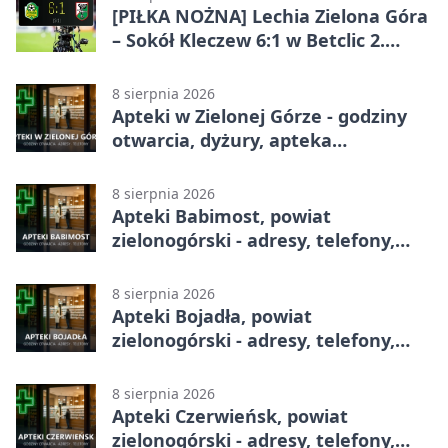
[PIŁKA NOŻNA] Lechia Zielona Góra
– Sokół Kleczew 6:1 w Betclic 2.
lidze. Po przerwie gospodarze
urządzili sobie festiwal strzelecki
8 sierpnia 2026
Apteki w Zielonej Górze - godziny
otwarcia, dyżury, apteka
całodobowa
8 sierpnia 2026
Apteki Babimost, powiat
zielonogórski - adresy, telefony,
godziny otwarcia
8 sierpnia 2026
Apteki Bojadła, powiat
zielonogórski - adresy, telefony,
godziny otwarcia
8 sierpnia 2026
Apteki Czerwieńsk, powiat
zielonogórski - adresy, telefony,