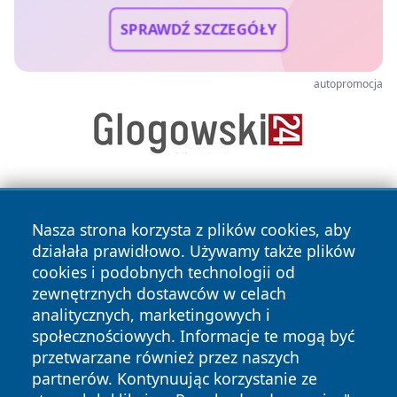
SPRAWDŹ SZCZEGÓŁY
autopromocja
Nasza strona korzysta z plików cookies, aby
działała prawidłowo. Używamy także plików
cookies i podobnych technologii od
zewnętrznych dostawców w celach
Copyright © 2026 portalzielonagora.pl Wszystkie prawa
analitycznych, marketingowych i
zastrzeżone.
społecznościowych. Informacje te mogą być
przetwarzane również przez naszych
partnerów. Kontynuując korzystanie ze
Polityka
Polityka
News
Autorzy