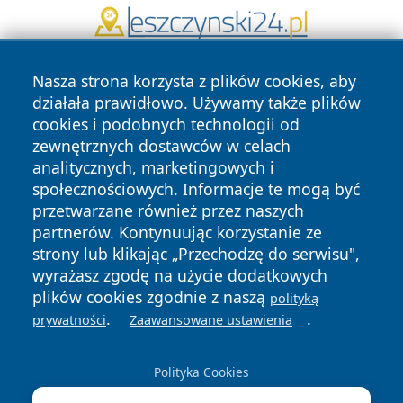
Nasza strona korzysta z plików cookies, aby
działała prawidłowo. Używamy także plików
cookies i podobnych technologii od
zewnętrznych dostawców w celach
analitycznych, marketingowych i
Copyright © 2026 portalzielonagora.pl Wszystkie prawa
społecznościowych. Informacje te mogą być
zastrzeżone.
przetwarzane również przez naszych
partnerów. Kontynuując korzystanie ze
strony lub klikając „Przechodzę do serwisu",
Polityka
Polityka
wyrażasz zgodę na użycie dodatkowych
News
Autorzy
Prywatności
Cookies
plików cookies zgodnie z naszą
polityką
.
.
prywatności
Zaawansowane ustawienia
Polityka Cookies