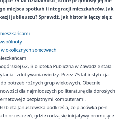
ące 75 lat działalności, które przyniosły jej nie
go miejsca spotkań i integracji mieszkańców. Jak
azji jubileuszu? Sprawdź, jak historia łączy się z
z mieszkańcami
 wspólnoty
y w okolicznych sołectwach
 mieszkańcami
górskiej 62, Biblioteka Publiczna w Zawadzie stała
tania i zdobywania wiedzy. Przez 75 lat instytucja
ę do potrzeb różnych grup wiekowych. Obecnie
owości dla najmłodszych po literaturę dla dorosłych
nternetowej z bezpłatnymi komputerami.
 Elżbieta Januszewska podkreśla, że placówka pełni
a to przestrzeń, gdzie rodzą się inicjatywy promujące