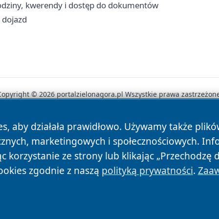
odziny, kwerendy i dostęp do dokumentów
i dojazd
Copyright © 2026 portalzielonagora.pl Wszystkie prawa zastrzeżone
es, aby działała prawidłowo. Używamy także plik
News
Autorzy
Polityka Prywatności
Polityka Cookie
cznych, marketingowych i społecznościowych. Inf
 korzystanie ze strony lub klikając „Przechodzę 
ookies zgodnie z naszą
polityką prywatności
.
Zaaw