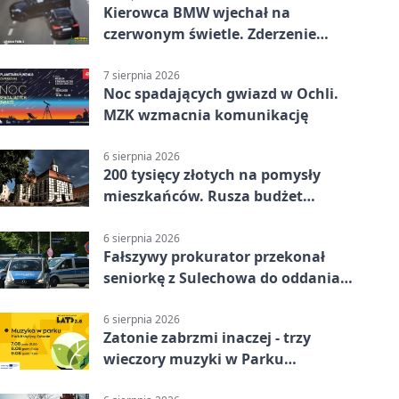
Kierowca BMW wjechał na
czerwonym świetle. Zderzenie
nagrały kamery
7 sierpnia 2026
Noc spadających gwiazd w Ochli.
MZK wzmacnia komunikację
6 sierpnia 2026
200 tysięcy złotych na pomysły
mieszkańców. Rusza budżet
obywatelski
6 sierpnia 2026
Fałszywy prokurator przekonał
seniorkę z Sulechowa do oddania
22 tys. zł
6 sierpnia 2026
Zatonie zabrzmi inaczej - trzy
wieczory muzyki w Parku
Książęcym