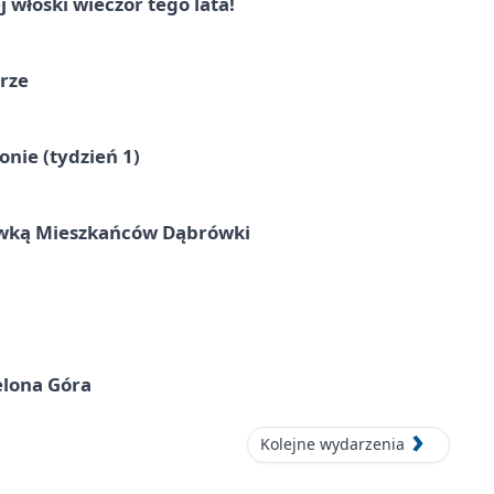
włoski wieczór tego lata!
órze
nie (tydzień 1)
rywką Mieszkańców Dąbrówki
elona Góra
Kolejne wydarzenia