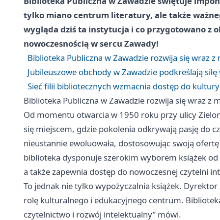
Biblioteka Publiczna w Zawadzie świętuje imponuj
tylko miano centrum literatury, ale także ważne
wygląda dziś ta instytucja i co przygotowano z ok
nowoczesnością w sercu Zawady!
Biblioteka Publiczna w Zawadzie rozwija się wraz 
Jubileuszowe obchody w Zawadzie podkreślają siłę
Sieć filii bibliotecznych wzmacnia dostęp do kultur
Biblioteka Publiczna w Zawadzie rozwija się wraz z
Od momentu otwarcia w 1950 roku przy ulicy Zielono
się miejscem, gdzie pokolenia odkrywają pasję do czy
nieustannie ewoluowała, dostosowując swoją ofert
biblioteka dysponuje szerokim wyborem książek od n
a także zapewnia dostęp do nowoczesnej czytelni i
To jednak nie tylko wypożyczalnia książek. Dyrektor
rolę kulturalnego i edukacyjnego centrum. Bibliotek
czytelnictwo i rozwój intelektualny” mówi.