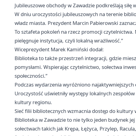
Jubileuszowe obchody w Zawadzie podkreślają siłę 
W dniu uroczystości jubileuszowych na terenie bibli
władz miasta. Prezydent Marcin Pabierowski zaznacz
To sztafeta pokoleń na rzecz promocji czytelnictwa. N
pielęgnuje instytucja, czyli lokalną wrażliwość.”
Wiceprezydent Marek Kamiński dodał:
Biblioteka to także przestrzeń integracji, gdzie mi
pomysłami. Wspierając czytelnictwo, sołectwa inwest
społeczności.”
Podczas wydarzenia wyróżniono najaktywniejszych c
Uroczystość uświetniły występy lokalnych zespołów
kultury regionu.
Sieć filii bibliotecznych wzmacnia dostęp do kultury
Biblioteka w Zawadzie to nie tylko jeden budynek jej 
sołectwach takich jak Krępa, Łężyca, Przylep, Racula