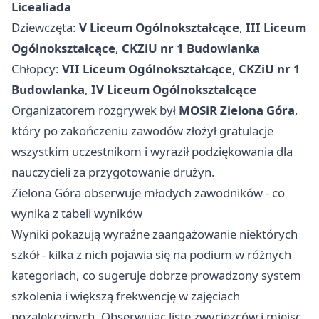
Licealiada
Dziewczęta:
V Liceum Ogólnokształcące
,
III Liceum
Ogólnokształcące
,
CKZiU nr 1 Budowlanka
Chłopcy:
VII Liceum Ogólnokształcące
,
CKZiU nr 1
Budowlanka
,
IV Liceum Ogólnokształcące
Organizatorem rozgrywek był
MOSiR Zielona Góra
,
który po zakończeniu zawodów złożył gratulacje
wszystkim uczestnikom i wyraził podziękowania dla
nauczycieli za przygotowanie drużyn.
Zielona Góra obserwuje młodych zawodników - co
wynika z tabeli wyników
Wyniki pokazują wyraźne zaangażowanie niektórych
szkół - kilka z nich pojawia się na podium w różnych
kategoriach, co sugeruje dobrze prowadzony system
szkolenia i większą frekwencję w zajęciach
pozalekcyjnych. Obserwując listę zwycięzców i miejsc,