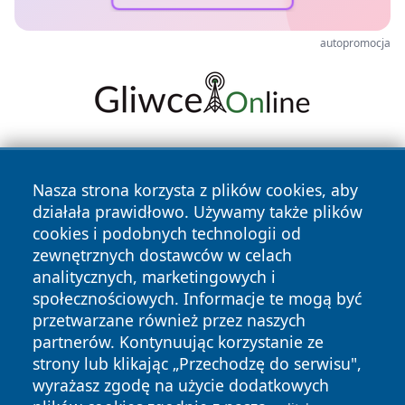
autopromocja
Nasza strona korzysta z plików cookies, aby
działała prawidłowo. Używamy także plików
cookies i podobnych technologii od
zewnętrznych dostawców w celach
Copyright © 2026 portalzielonagora.pl Wszystkie prawa
analitycznych, marketingowych i
zastrzeżone.
społecznościowych. Informacje te mogą być
przetwarzane również przez naszych
partnerów. Kontynuując korzystanie ze
Polityka
Polityka
News
Autorzy
strony lub klikając „Przechodzę do serwisu",
Prywatności
Cookies
wyrażasz zgodę na użycie dodatkowych