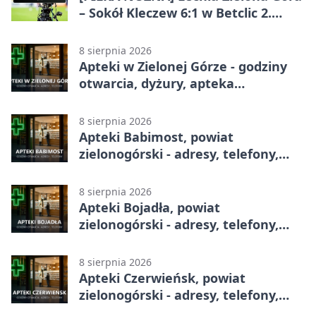
– Sokół Kleczew 6:1 w Betclic 2.
lidze. Po przerwie gospodarze
urządzili sobie festiwal strzelecki
8 sierpnia 2026
Apteki w Zielonej Górze - godziny
otwarcia, dyżury, apteka
całodobowa
8 sierpnia 2026
Apteki Babimost, powiat
zielonogórski - adresy, telefony,
godziny otwarcia
8 sierpnia 2026
Apteki Bojadła, powiat
zielonogórski - adresy, telefony,
godziny otwarcia
8 sierpnia 2026
Apteki Czerwieńsk, powiat
zielonogórski - adresy, telefony,
godziny otwarcia