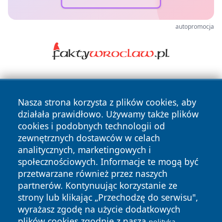
autopromocja
Nasza strona korzysta z plików cookies, aby
działała prawidłowo. Używamy także plików
cookies i podobnych technologii od
zewnętrznych dostawców w celach
Copyright © 2026 portalzielonagora.pl Wszystkie prawa
analitycznych, marketingowych i
zastrzeżone.
społecznościowych. Informacje te mogą być
przetwarzane również przez naszych
partnerów. Kontynuując korzystanie ze
Polityka
Polityka
News
Autorzy
strony lub klikając „Przechodzę do serwisu",
Prywatności
Cookies
wyrażasz zgodę na użycie dodatkowych
plików cookies zgodnie z naszą
polityką