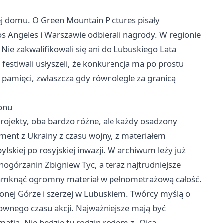
żej domu. O Green Mountain Pictures pisały
os Angeles i
Warszawie
odbierali nagrody. W regionie
 Nie zakwalifikowali się ani do Lubuskiego Lata
 festiwali usłyszeli, że konkurencja ma po prostu
w pamięci, zwłaszcza gdy równolegle za granicą
ionu
rojekty, oba bardzo różne, ale każdy osadzony
ent z Ukrainy z czasu wojny, z materiałem
skiej po rosyjskiej inwazji. W archiwum leży już
górzanin Zbigniew Tyc, a teraz najtrudniejsze
 zamknąć ogromny materiał w pełnometrażową całość.
lonej Górze i szerzej w Lubuskiem. Twórcy myślą o
umownego czasu akcji. Najważniejsze mają być
mafia. Nie będzie tu rodzin rodem z „Ojca