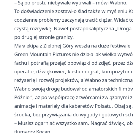
– Są po prostu niebywale wytrwali – mówi Wabno.
To doświadczenie zostawiło ślad także w myśleniu K
codzienne problemy zaczynają tracić ciężar. Widać t
czystą rozrywkę. Nawet postapokaliptyczna „Droga 
po drugiej stronie granicy.
Mała ekipa z Zielonej Góry weszła na duże festiwale
Green Mountain Pictures nie działa jak wielka wytwór
fachu i potrafią przejąć obowiązki od zdjęć, przez 
operator, dźwiękowiec, kostiumograf, kompozytor i 
reżyserię i rozwój projektów, a Wabno za techniczn
Wabno swoją drogę budował od amatorskich filmów,
Później”, aż po współpracę z twórcami związanymi z
animacje i materiały dla kabaretów Polsatu. Obaj są 
środka, bez przywiązania do wygody i gotowych s
– Musisz ogarniać wszystko sam. Nagrać dźwięk, ob
tłumaczy Kocan.