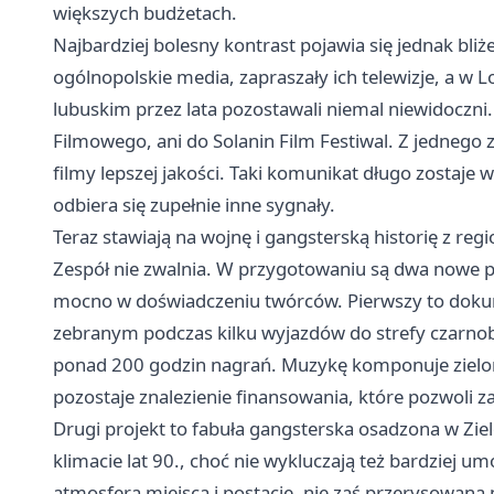
większych budżetach.
Najbardziej bolesny kontrast pojawia się jednak bli
ogólnopolskie media, zapraszały ich telewizje, a w L
lubuskim przez lata pozostawali niemal niewidoczni.
Filmowego, ani do Solanin Film Festiwal. Z jednego z
filmy lepszej jakości. Taki komunikat długo zostaje 
odbiera się zupełnie inne sygnały.
Teraz stawiają na wojnę i gangsterską historię z reg
Zespół nie zwalnia. W przygotowaniu są dwa nowe p
mocno w doświadczeniu twórców. Pierwszy to dokum
zebranym podczas kilku wyjazdów do strefy czarnobyl
ponad 200 godzin nagrań. Muzykę komponuje zielono
pozostaje znalezienie finansowania, które pozwoli
Drugi projekt to fabuła gangsterska osadzona w Zie
klimacie lat 90., choć nie wykluczają też bardziej 
atmosfera miejsca i postacie, nie zaś przerysowana 