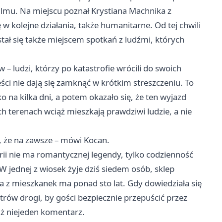
lmu. Na miejscu poznał Krystiana Machnika z
w kolejne działania, także humanitarne. Od tej chwili
tał się także miejscem spotkań z ludźmi, których
– ludzi, którzy po katastrofie wrócili do swoich
i nie dają się zamknąć w krótkim streszczeniu. To
ko na kilka dni, a potem okazało się, że ten wyjazd
ch terenach wciąż mieszkają prawdziwi ludzie, a nie
ę, że na zawsze – mówi Kocan.
rii nie ma romantycznej legendy, tylko codzienność
W jednej z wiosek żyje dziś siedem osób, sklep
a z mieszkanek ma ponad sto lat. Gdy dowiedziała się
etrów drogi, by gości bezpiecznie przepuścić przez
niż niejeden komentarz.