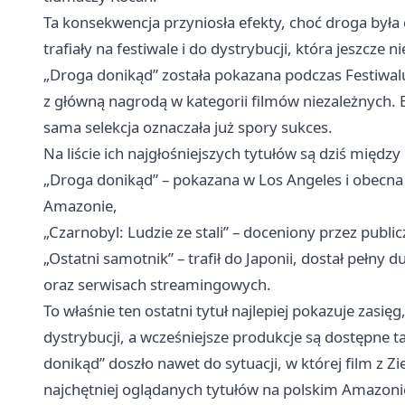
Ta konsekwencja przyniosła efekty, choć droga była 
trafiały na festiwale i do dystrybucji, która jeszcze
„Droga donikąd” została pokazana podczas Festiwalu
z główną nagrodą w kategorii filmów niezależnych. 
sama selekcja oznaczała już spory sukces.
Na liście ich najgłośniejszych tytułów są dziś między
„Droga donikąd” – pokazana w Los Angeles i obecna
Amazonie,
„Czarnobyl: Ludzie ze stali” – doceniony przez pub
„Ostatni samotnik” – trafił do Japonii, dostał pełny
oraz serwisach streamingowych.
To właśnie ten ostatni tytuł najlepiej pokazuje zasię
dystrybucji, a wcześniejsze produkcje są dostępne
donikąd” doszło nawet do sytuacji, w której film z Z
najchętniej oglądanych tytułów na polskim Amazoni