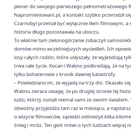
plener do swojego pierwszego pełnometrażowego fi
Napromieniowani.pl, a kontakt szybko przerodził się 
Czarnobyl przestał być wyłącznie tłem filmowym, a s
historia długo pozostawała na uboczu.
To właśnie tam zielonogórzanie zobaczyli samosiołów 
domów mimo wcześniejszych wysiedleń. Ich opowieśc
losy całych rodzin, które usłyszały, że wyjeżdżają tyl
trwa całe życie. Kocan i Wabno podkreślają, że na ty
tylko bohaterowie z kronik dawnej katastrofy.
– Powiedziano im, że wyjadą na trzy dni. Okazało si
Wabno zwraca uwagę, że po drugiej stronie tej histo
ludzi, którzy zostali niemal sami ze swoim światem. 
obwoźny przyjeżdża tam raz w miesiącu, a najstarsz
o wizycie filmowców, sąsiedzi odśnieżyli kilka kilom
śnieg i mróz. Ten gest mówi o tych ludziach więcej 