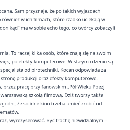
ocana. Sam przyznaje, że po takich wyjazdach
o również w ich filmach, które rzadko uciekają w
donikąd” ma w sobie echo tego, co twórcy zobaczyli
nia. To raczej kilka osób, które znają się na swoim
dźwięk, po efekty komputerowe. W stałym rdzeniu są
specjalista od pirotechniki. Kocan odpowiada za
ą stronę produkcji oraz efekty komputerowe.
 przez pracę przy fanowskim „Pół Wieku Poezji
 warszawską szkołą filmową. Dziś tworzy także
zgodni, że solidne kino trzeba umieć zrobić od
chematów.
raz, wyreżyserować. Być trochę niewidzialnym –