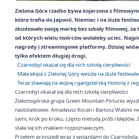
Zielona Góra rzadko bywa kojarzona z filmowym 
które trafia do Japonii, Niemiec i na duże fest
zbudowało swoją markę bez szkoły filmowej, za 
od których wielu twórców wolałoby uciec. Najpie
nagrody i streamingowe platformy. Dzisiaj widać
tylko efektem długiej drogi.
Czarnobyl okazał się dla nich szkołą cierpliwości
Mała ekipa z Zielonej Góry weszła na duże festiwale
Teraz stawiają na wojnę i gangsterską historię z re
Czarnobyl okazał się dla nich szkołą cierpliwości
Zielonogórska grupa Green Mountain Pictures wyszła 
nastolatkowie. Amadeusz Kocan i Bartosz Wabno nie k
sami, krok po kroku, często metodą prób i błędów. 
stała się ich znakiem rozpoznawczym.
Przełom przyszedł wraz z wyjazdami do Czarnobyla