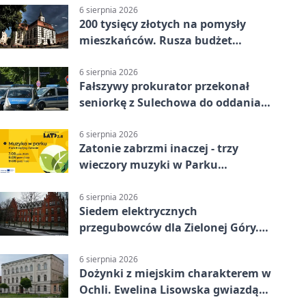
6 sierpnia 2026
200 tysięcy złotych na pomysły
mieszkańców. Rusza budżet
obywatelski
6 sierpnia 2026
Fałszywy prokurator przekonał
seniorkę z Sulechowa do oddania
22 tys. zł
6 sierpnia 2026
Zatonie zabrzmi inaczej - trzy
wieczory muzyki w Parku
Książęcym
6 sierpnia 2026
Siedem elektrycznych
przegubowców dla Zielonej Góry.
To dopiero początek
6 sierpnia 2026
Dożynki z miejskim charakterem w
Ochli. Ewelina Lisowska gwiazdą
wydarzenia