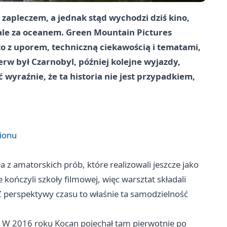
zapleczem, a jednak stąd wychodzi dziś kino,
iwale za oceanem. Green Mountain Pictures
to z uporem, techniczną ciekawością i tematami,
rw był Czarnobyl, później kolejne wyjazdy,
 wyraźnie, że ta historia nie jest przypadkiem,
gionu
z amatorskich prób, które realizowali jeszcze jako
ończyli szkoły filmowej, więc warsztat składali
Z perspektywy czasu to właśnie ta samodzielność
. W 2016 roku Kocan pojechał tam pierwotnie po