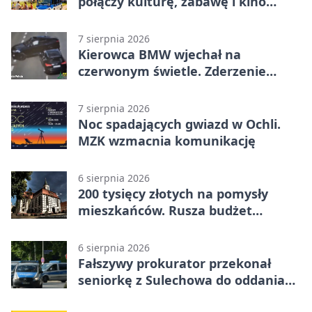
połączy kulturę, zabawę i kino
plenerowe
7 sierpnia 2026
Kierowca BMW wjechał na
czerwonym świetle. Zderzenie
nagrały kamery
7 sierpnia 2026
Noc spadających gwiazd w Ochli.
MZK wzmacnia komunikację
6 sierpnia 2026
200 tysięcy złotych na pomysły
mieszkańców. Rusza budżet
obywatelski
6 sierpnia 2026
Fałszywy prokurator przekonał
seniorkę z Sulechowa do oddania
22 tys. zł