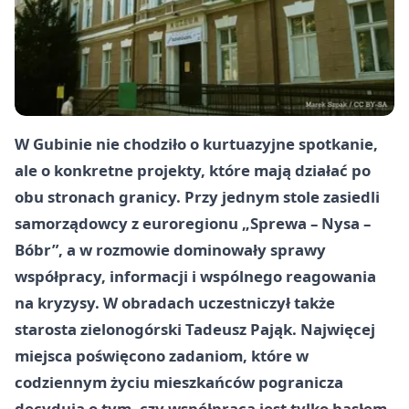
W Gubinie nie chodziło o kurtuazyjne spotkanie,
ale o konkretne projekty, które mają działać po
obu stronach granicy. Przy jednym stole zasiedli
samorządowcy z euroregionu „Sprewa – Nysa –
Bóbr”, a w rozmowie dominowały sprawy
współpracy, informacji i wspólnego reagowania
na kryzysy. W obradach uczestniczył także
starosta zielonogórski Tadeusz Pająk. Najwięcej
miejsca poświęcono zadaniom, które w
codziennym życiu mieszkańców pogranicza
decydują o tym, czy współpraca jest tylko hasłem,