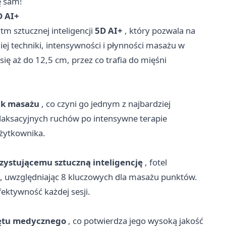
ę sam!
D AI+
m sztucznej inteligencji
5D AI+
, który pozwala na
ej techniki, intensywności i płynności masażu w
ę aż do 12,5 cm, przez co trafia do mięśni
ik masażu
, co czyni go jednym z najbardziej
elaksacyjnych ruchów po intensywne terapie
użytkownika.
ystującemu sztuczną inteligencję
, fotel
ałt, uwzględniając 8 kluczowych dla masażu punktów.
ektywność każdej sesji.
zętu medycznego
, co potwierdza jego wysoką jakość