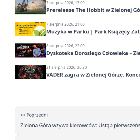
7 sierpnia 2026, 17:00
Prerelease The Hobbit w Zielonej G
7 sierpnia 2026, 21:00
Muzyka w Parku | Park Książęcy Zato
8 sierpnia 2026, 22:00
Dyskoteka Dorosłego Człowieka – Zi
21 sierpnia 2026, 20:30
VADER zagra w Zielonej Górze. Konc
<< Poprzedni
Zielona Góra wzywa kierowców: Ustąp pierwszeń