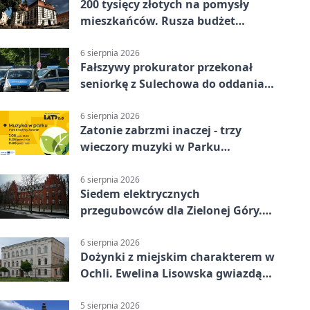
200 tysięcy złotych na pomysły
mieszkańców. Rusza budżet
obywatelski
6 sierpnia 2026
Fałszywy prokurator przekonał
seniorkę z Sulechowa do oddania
22 tys. zł
6 sierpnia 2026
Zatonie zabrzmi inaczej - trzy
wieczory muzyki w Parku
Książęcym
6 sierpnia 2026
Siedem elektrycznych
przegubowców dla Zielonej Góry.
To dopiero początek
6 sierpnia 2026
Dożynki z miejskim charakterem w
Ochli. Ewelina Lisowska gwiazdą
wydarzenia
5 sierpnia 2026