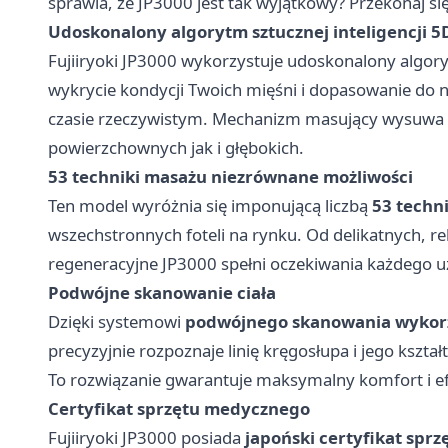
sprawia, że JP3000 jest tak wyjątkowy? Przekonaj si
Udoskonalony algorytm sztucznej inteligencji 5
Fujiiryoki JP3000
wykorzystuje udoskonalony algoryt
wykrycie kondycji Twoich mięśni i dopasowanie do ni
czasie rzeczywistym. Mechanizm masujący wysuwa si
powierzchownych jak i głębokich.
53 techniki masażu niezrównane możliwości
Ten model wyróżnia się imponującą liczbą
53 techn
wszechstronnych foteli na rynku. Od delikatnych, r
regeneracyjne JP3000 spełni oczekiwania każdego 
Podwójne skanowanie ciała
Dzięki systemowi
podwójnego skanowania wykorz
precyzyjnie rozpoznaje linię kręgosłupa i jego kszt
To rozwiązanie gwarantuje maksymalny komfort i ef
Certyfikat sprzętu medycznego
Fujiiryoki JP3000 posiada
japoński certyfikat spr