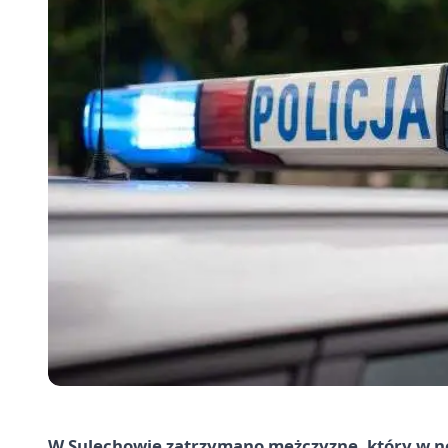
W Sulechowie zatrzymano mężczyznę, który w no