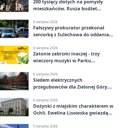
200 tysięcy złotych na pomysły
mieszkańców. Rusza budżet
obywatelski
6 sierpnia 2026
Fałszywy prokurator przekonał
seniorkę z Sulechowa do oddania
22 tys. zł
6 sierpnia 2026
Zatonie zabrzmi inaczej - trzy
wieczory muzyki w Parku
Książęcym
6 sierpnia 2026
Siedem elektrycznych
przegubowców dla Zielonej Góry.
To dopiero początek
6 sierpnia 2026
Dożynki z miejskim charakterem w
Ochli. Ewelina Lisowska gwiazdą
wydarzenia
5 sierpnia 2026