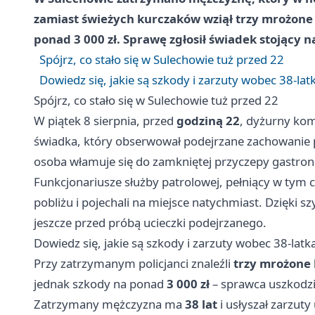
zamiast świeżych kurczaków wziął trzy mrożone szt
ponad 3 000 zł. Sprawę zgłosił świadek stojący na
Spójrz, co stało się w Sulechowie tuż przed 22
Dowiedz się, jakie są szkody i zarzuty wobec 38-lat
Spójrz, co stało się w Sulechowie tuż przed 22
W piątek 8 sierpnia, przed
godziną 22
, dyżurny kom
świadka, który obserwował podejrzane zachowanie 
osoba włamuje się do zamkniętej przyczepy gastrono
Funkcjonariusze służby patrolowej, pełniący w tym 
pobliżu i pojechali na miejsce natychmiast. Dzięki sz
jeszcze przed próbą ucieczki podejrzanego.
Dowiedz się, jakie są szkody i zarzuty wobec 38-latk
Przy zatrzymanym policjanci znaleźli
trzy mrożone 
jednak szkody na ponad
3 000 zł
– sprawca uszkodził
Zatrzymany mężczyzna ma
38 lat
i usłyszał zarzut