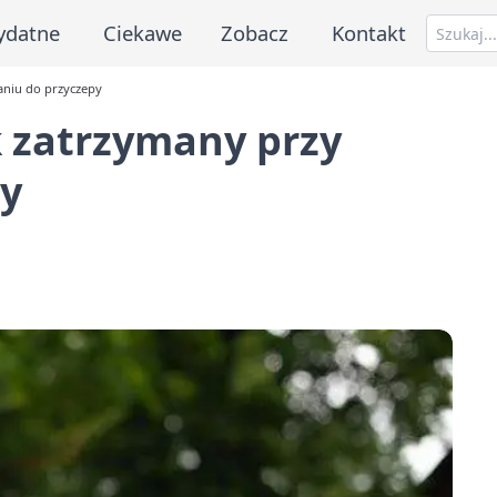
ydatne
Ciekawe
Zobacz
Kontakt
aniu do przyczepy
k zatrzymany przy
y