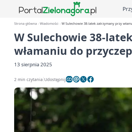
Prz
Strona główna
Wiadomości
W Sulechowie 38-latek zatrzymany przy włam
W Sulechowie 38-late
włamaniu do przyczep
13 sierpnia 2025
2 min czytania
Udostępnij