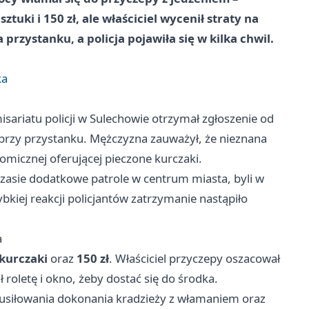
uki i 150 zł, ale właściciel wycenił straty na
 przystanku, a policja pojawiła się w kilka chwil.
ka
isariatu policji w Sulechowie otrzymał zgłoszenie od
przy przystanku. Mężczyzna zauważył, że nieznana
micznej oferującej pieczone kurczaki.
czasie dodatkowe patrole w centrum miasta, byli w
ybkiej reakcji policjantów zatrzymanie nastąpiło
a
kurczaki
oraz
150 zł
. Właściciel przyczepy oszacował
 roletę i okno, żeby dostać się do środka.
y usiłowania dokonania kradzieży z włamaniem oraz